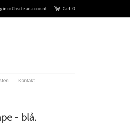
g in
or
Create an account
Cart:
0
sten
Kontakt
pe - blå.