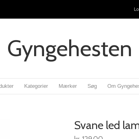
Lo
Gyngehesten
dukter
Kategorier
Mærker
Søg
Om Gyngehe
Svane led lam
kr. 129,00