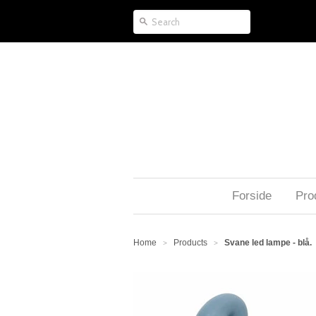
Forside
Pro
Home
Products
Svane led lampe - blå.
>
>