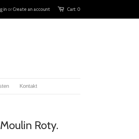
g in
or
Create an account
Cart:
0
sten
Kontakt
 Moulin Roty.