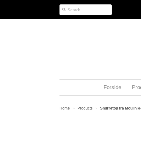
Forside
Pro
Home
Products
Snurretop fra Moulin R
>
>