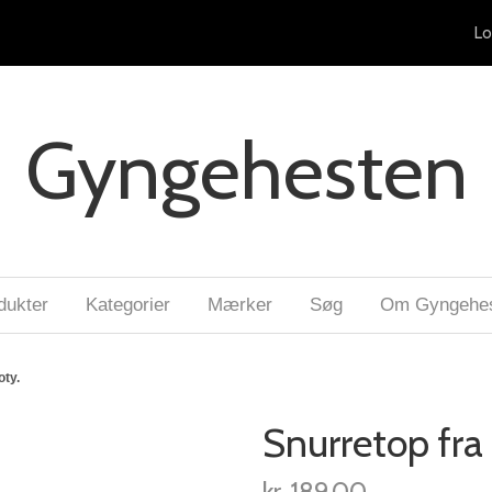
Lo
Gyngehesten
dukter
Kategorier
Mærker
Søg
Om Gyngehe
oty.
Snurretop fra
kr. 189,00