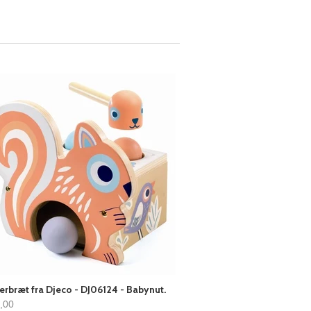
bræt fra Djeco - DJ06124 - Babynut.
0,00