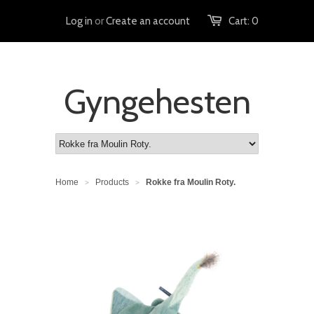
Log in
or
Create an account
Cart:
0
Gyngehesten
Home
Products
Rokke fra Moulin Roty.
>
>