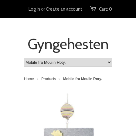
Log in
or
Create an account
Cart:
0
Gyngehesten
Home
Products
Mobile fra Moulin Roty.
>
>