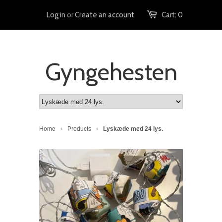
Log in
or
Create an account
Cart:
0
Gyngehesten
Home
Products
Lyskæde med 24 lys.
>
>