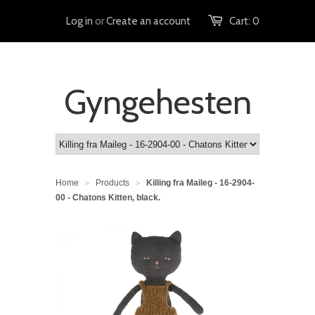
Log in
or
Create an account
Cart:
0
Gyngehesten
Home
Products
Killing fra Maileg - 16-2904-
>
>
00 - Chatons Kitten, black.