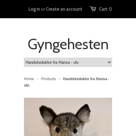
Log in
or
Create an account
Cart:
0
Gyngehesten
Home
Products
Handskedukke fra Hansa -
>
>
ulv.