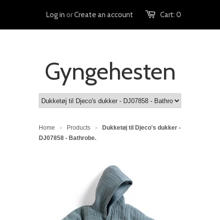
Log in
or
Create an account
Cart:
0
Gyngehesten
Home
Products
Dukketøj til Djeco's dukker -
>
>
DJ07858 - Bathrobe.