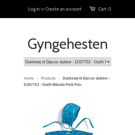
Log in
or
Create an account
Cart:
0
Gyngehesten
Home
Products
Dukketøj til Djecos dukker -
>
>
DJ07753 - Outfit Mikado Petit Pan.