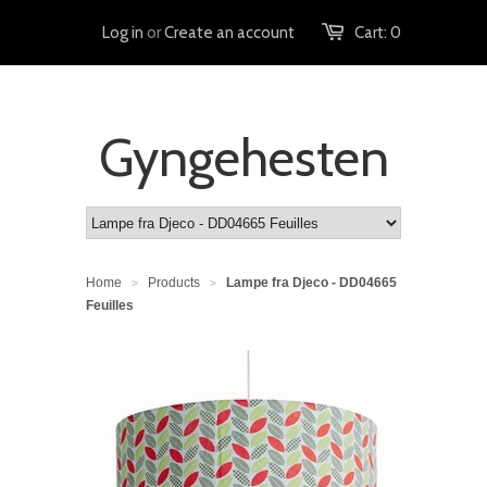
Log in
or
Create an account
Cart:
0
Gyngehesten
Home
Products
Lampe fra Djeco - DD04665
>
>
Feuilles