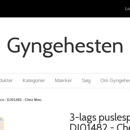
Lo
Gyngehesten
dukter
Kategorier
Mærker
Søg
Om Gyngehe
jeco - DJ01482 - Chez Moo.
3-lags puslesp
DJ01482 - Ch