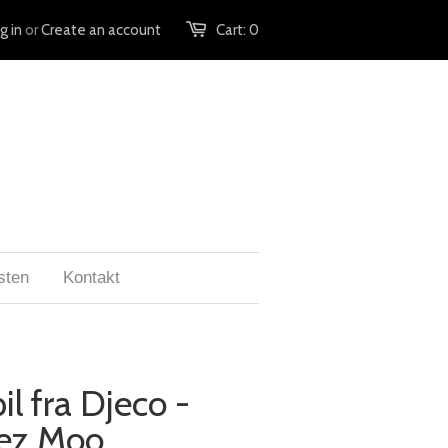
g in
or
Create an account
Cart:
0
sten
Kontakt
il fra Djeco -
ez Moo.