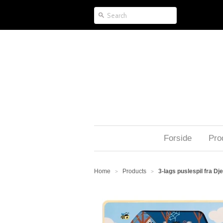
Forside
Pro
Home
Products
3-lags puslespil fra D
>
>